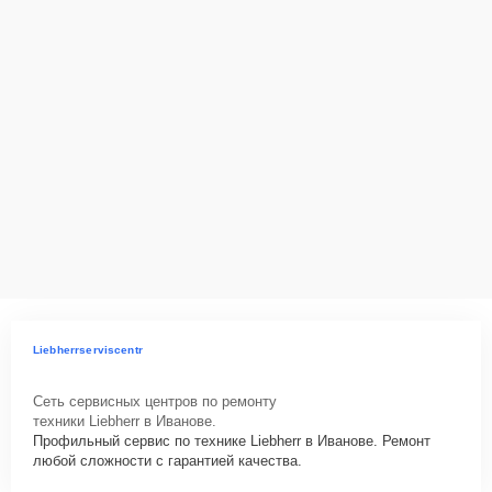
действующим законодательством Российской Федерации.
Как начать ремонт
Для запуска процесса ремонта морозильной камеры Liebherr GTL
4905 нужно просто оставить
Заявку на сайте
или позвонить
телефону горячей линии: +7 (800) 100-91-25. Наши специалисты
оперативно проконсультируют по всем необходимым вопросам,
запишут на диагностику, подскажут с вариантами курьерской
доставки или оформят выезд мастера в удобное время и место.
Liebherrserviscentr
Сеть сервисных центров по ремонту
техники Liebherr в Иванове.
Профильный сервис по технике Liebherr в Иванове. Ремонт
любой сложности с гарантией качества.