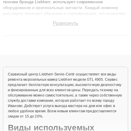
техники бренда Liebherr, используют современное
оборудование и оригинальные запчасти. Каждый инженер
регулярно проходит обучение и сертификацию, что позволяет
быстро и точноdiagnostikировать поломки и восстанавливать
Развернуть
технику с сохранением гарантии до 3 лет. Наши мастера
решают сложные случаи: от замены матриц и материнских
плат до ремонта после залития и восстановления данных.
Благодаря высокой квалификации и ответственному подходу
клиенты получают быстрый, качественный ремонт и понятные
объяснения по результатам диагностики.
Сервисный центр Liebherr-Servis-Centr осуществляет все виды
ремонта морозильных камер Liebherr модели GTL 4905. Сервис
предлагает бесплатную консультацию, высокоточную диагностику
и фиксированные для всех клиентов цены. Передать технику на
обслуживание можно самостоятельно, а также через собственную
службу доставки компании, которая работает по всему городу
Иваново. Действует услуга выезда мастера на дом или офис в
любое удобное время. Всем новым клиентам предоставляются
скидки от 15 до 20%.
Виды используемых