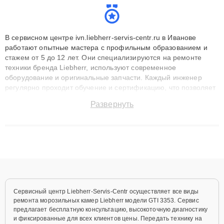
В сервисном центре ivn.liebherr-servis-centr.ru в Иванове
работают опытные мастера с профильным образованием и
стажем от 5 до 12 лет. Они специализируются на ремонте
техники бренда Liebherr, используют современное
оборудование и оригинальные запчасти. Каждый инженер
регулярно проходит обучение и сертификацию, что позволяет
быстро и точноdiagnostikировать поломки и восстанавливать
Развернуть
технику с сохранением гарантии до 3 лет. Наши мастера
решают сложные случаи: от замены матриц и материнских
плат до ремонта после залития и восстановления данных.
Благодаря высокой квалификации и ответственному подходу
клиенты получают быстрый, качественный ремонт и понятные
объяснения по результатам диагностики.
Сервисный центр Liebherr-Servis-Centr осуществляет все виды
ремонта морозильных камер Liebherr модели GTI 3353. Сервис
предлагает бесплатную консультацию, высокоточную диагностику
и фиксированные для всех клиентов цены. Передать технику на