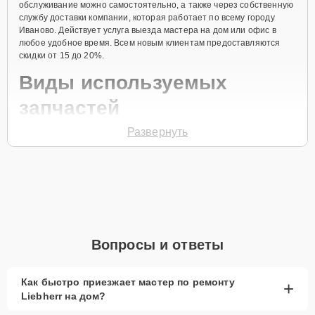
обслуживание можно самостоятельно, а также через собственную
службу доставки компании, которая работает по всему городу
Иваново. Действует услуга выезда мастера на дом или офис в
любое удобное время. Всем новым клиентам предоставляются
скидки от 15 до 20%.
Виды используемых
запчастей
Развернуть
Для ремонта морозильной камеры модели GTI 3353 предлагаются
как оригинальные комплектующие бренда Liebherr, так и
качественные аналоги фирменных деталей. Выбор варианта
запчастей или качества аналогичных комплектующих всегда
остается за клиентом.
Как определиться с выбором запчастей:
Если устройство свежей модели и есть планы на
Вопросы и ответы
активное использование устройства дольше
года, рекомендуется выбор оригинальных
запчастей.
Как быстро приезжает мастер по ремонту
+
Liebherr на дом?
При наличии планов в скором времени заменить
устройство на более современное, лучше