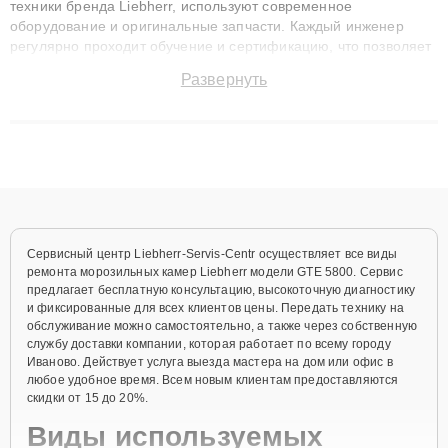
техники бренда Liebherr, используют современное
оборудование и оригинальные запчасти. Каждый инженер
регулярно проходит обучение и сертификацию, что позволяет
быстро и точноdiagnostikировать поломки и восстанавливать
Развернуть
технику с сохранением гарантии до 3 лет. Наши мастера
решают сложные случаи: от замены матриц и материнских
плат до ремонта после залития и восстановления данных.
Благодаря высокой квалификации и ответственному подходу
клиенты получают быстрый, качественный ремонт и понятные
объяснения по результатам диагностики.
Сервисный центр Liebherr-Servis-Centr осуществляет все виды
ремонта морозильных камер Liebherr модели GTE 5800. Сервис
предлагает бесплатную консультацию, высокоточную диагностику
и фиксированные для всех клиентов цены. Передать технику на
обслуживание можно самостоятельно, а также через собственную
службу доставки компании, которая работает по всему городу
Иваново. Действует услуга выезда мастера на дом или офис в
любое удобное время. Всем новым клиентам предоставляются
скидки от 15 до 20%.
Виды используемых