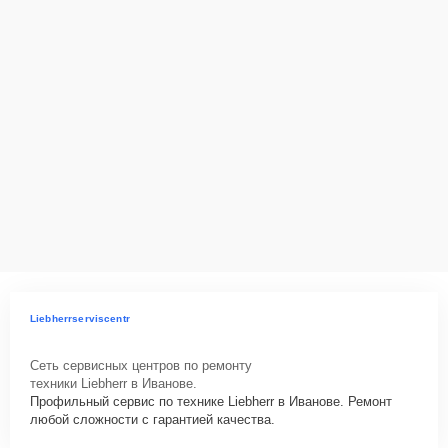
действующим законодательством Российской Федерации.
Как начать ремонт
Для запуска процесса ремонта морозильной камеры Liebherr GTE
5800 нужно просто оставить
Заявку на сайте
или позвонить
телефону горячей линии: +7 (800) 100-91-25. Наши специалисты
оперативно проконсультируют по всем необходимым вопросам,
запишут на диагностику, подскажут с вариантами курьерской
доставки или оформят выезд мастера в удобное время и место.
Liebherrserviscentr
Сеть сервисных центров по ремонту
техники Liebherr в Иванове.
Профильный сервис по технике Liebherr в Иванове. Ремонт
любой сложности с гарантией качества.