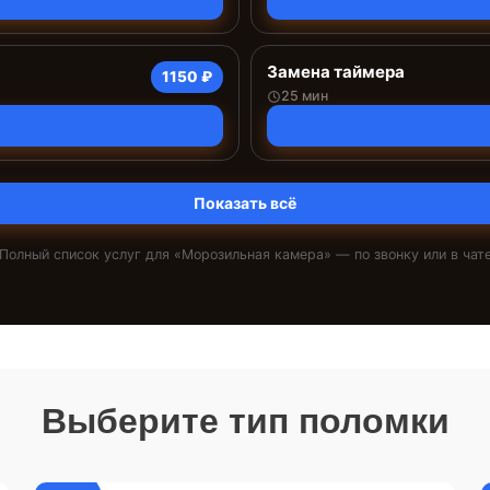
Замена таймера
1150 ₽
25 мин
Показать всё
Полный список услуг для «
Морозильная камера
» — по звонку или в чат
Выберите тип поломки