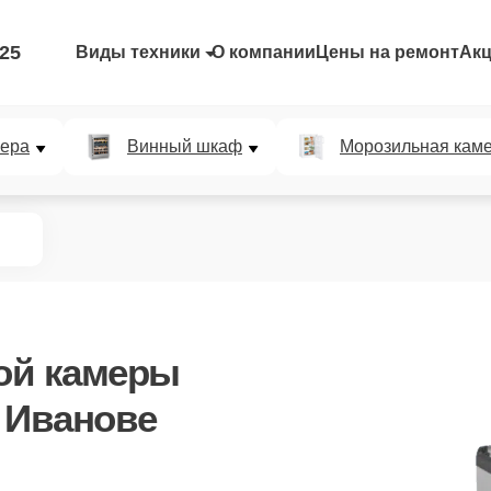
-25
Виды техники
О компании
Цены на ремонт
Ак
мера
Винный шкаф
Морозильная кам
ой камеры
 Иванове