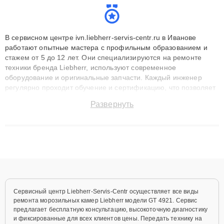
В сервисном центре ivn.liebherr-servis-centr.ru в Иванове
работают опытные мастера с профильным образованием и
стажем от 5 до 12 лет. Они специализируются на ремонте
техники бренда Liebherr, используют современное
оборудование и оригинальные запчасти. Каждый инженер
регулярно проходит обучение и сертификацию, что позволяет
быстро и точноdiagnostikировать поломки и восстанавливать
Развернуть
технику с сохранением гарантии до 3 лет. Наши мастера
решают сложные случаи: от замены матриц и материнских
плат до ремонта после залития и восстановления данных.
Благодаря высокой квалификации и ответственному подходу
клиенты получают быстрый, качественный ремонт и понятные
объяснения по результатам диагностики.
Сервисный центр Liebherr-Servis-Centr осуществляет все виды
ремонта морозильных камер Liebherr модели GT 4921. Сервис
предлагает бесплатную консультацию, высокоточную диагностику
и фиксированные для всех клиентов цены. Передать технику на