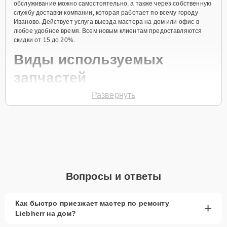
обслуживание можно самостоятельно, а также через собственную
службу доставки компании, которая работает по всему городу
Иваново. Действует услуга выезда мастера на дом или офис в
любое удобное время. Всем новым клиентам предоставляются
скидки от 15 до 20%.
Виды используемых
запчастей
Развернуть
Для ремонта морозильной камеры модели GT 4921 предлагаются
как оригинальные комплектующие бренда Liebherr, так и
качественные аналоги фирменных деталей. Выбор варианта
запчастей или качества аналогичных комплектующих всегда
остается за клиентом.
Как определиться с выбором запчастей:
Если устройство свежей модели и есть планы на
Вопросы и ответы
активное использование устройства дольше
года, рекомендуется выбор оригинальных
запчастей.
Как быстро приезжает мастер по ремонту
+
Liebherr на дом?
При наличии планов в скором времени заменить
устройство на более современное, лучше