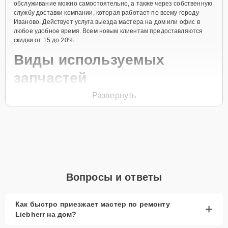
обслуживание можно самостоятельно, а также через собственную
службу доставки компании, которая работает по всему городу
Иваново. Действует услуга выезда мастера на дом или офис в
любое удобное время. Всем новым клиентам предоставляются
скидки от 15 до 20%.
Виды используемых
запчастей
Развернуть
Для ремонта морозильной камеры модели GT 4756 предлагаются
как оригинальные комплектующие бренда Liebherr, так и
качественные аналоги фирменных деталей. Выбор варианта
запчастей или качества аналогичных комплектующих всегда
остается за клиентом.
Как определиться с выбором запчастей:
Если устройство свежей модели и есть планы на
Вопросы и ответы
активное использование устройства дольше
года, рекомендуется выбор оригинальных
запчастей.
Как быстро приезжает мастер по ремонту
+
Liebherr на дом?
При наличии планов в скором времени заменить
устройство на более современное, лучше