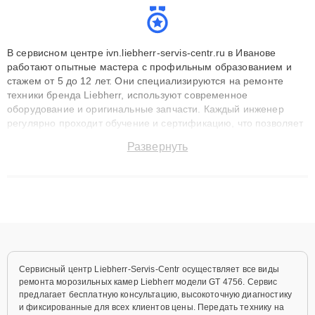
В сервисном центре ivn.liebherr-servis-centr.ru в Иванове
работают опытные мастера с профильным образованием и
стажем от 5 до 12 лет. Они специализируются на ремонте
техники бренда Liebherr, используют современное
оборудование и оригинальные запчасти. Каждый инженер
регулярно проходит обучение и сертификацию, что позволяет
быстро и точноdiagnostikировать поломки и восстанавливать
Развернуть
технику с сохранением гарантии до 3 лет. Наши мастера
решают сложные случаи: от замены матриц и материнских
плат до ремонта после залития и восстановления данных.
Благодаря высокой квалификации и ответственному подходу
клиенты получают быстрый, качественный ремонт и понятные
объяснения по результатам диагностики.
Сервисный центр Liebherr-Servis-Centr осуществляет все виды
ремонта морозильных камер Liebherr модели GT 4756. Сервис
предлагает бесплатную консультацию, высокоточную диагностику
и фиксированные для всех клиентов цены. Передать технику на