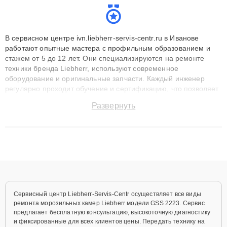
В сервисном центре ivn.liebherr-servis-centr.ru в Иванове
работают опытные мастера с профильным образованием и
стажем от 5 до 12 лет. Они специализируются на ремонте
техники бренда Liebherr, используют современное
оборудование и оригинальные запчасти. Каждый инженер
регулярно проходит обучение и сертификацию, что позволяет
быстро и точноdiagnostikировать поломки и восстанавливать
Развернуть
технику с сохранением гарантии до 3 лет. Наши мастера
решают сложные случаи: от замены матриц и материнских
плат до ремонта после залития и восстановления данных.
Благодаря высокой квалификации и ответственному подходу
клиенты получают быстрый, качественный ремонт и понятные
объяснения по результатам диагностики.
Сервисный центр Liebherr-Servis-Centr осуществляет все виды
ремонта морозильных камер Liebherr модели GSS 2223. Сервис
предлагает бесплатную консультацию, высокоточную диагностику
и фиксированные для всех клиентов цены. Передать технику на