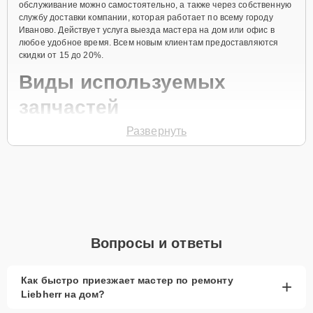
обслуживание можно самостоятельно, а также через собственную
службу доставки компании, которая работает по всему городу
Иваново. Действует услуга выезда мастера на дом или офис в
любое удобное время. Всем новым клиентам предоставляются
скидки от 15 до 20%.
Виды используемых
запчастей
Развернуть
Для ремонта морозильной камеры модели GSS 2223
предлагаются как оригинальные комплектующие бренда Liebherr,
так и качественные аналоги фирменных деталей. Выбор варианта
запчастей или качества аналогичных комплектующих всегда
остается за клиентом.
Как определиться с выбором запчастей:
Если устройство свежей модели и есть планы на
Вопросы и ответы
активное использование устройства дольше
года, рекомендуется выбор оригинальных
запчастей.
Как быстро приезжает мастер по ремонту
+
Liebherr на дом?
При наличии планов в скором времени заменить
устройство на более современное, лучше