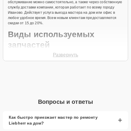
обслуживание можно самостоятельно, а также через собственную
службу доставки компании, которая работает по всему городу
Иваново. Действует услуга выезда мастера на дом или офис в
любое удобное время. Всем новым клиентам предоставляются
скидки от 15 до 20%.
Виды используемых
запчастей
Развернуть
Для ремонта морозильной камеры модели GSN 2923
предлагаются как оригинальные комплектующие бренда Liebherr,
так и качественные аналоги фирменных деталей. Выбор варианта
запчастей или качества аналогичных комплектующих всегда
остается за клиентом.
Как определиться с выбором запчастей:
Если устройство свежей модели и есть планы на
Вопросы и ответы
активное использование устройства дольше
года, рекомендуется выбор оригинальных
запчастей.
Как быстро приезжает мастер по ремонту
+
Liebherr на дом?
При наличии планов в скором времени заменить
устройство на более современное, лучше