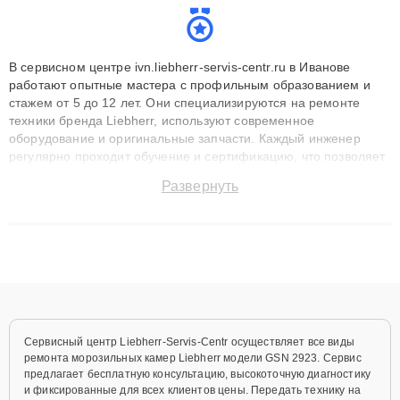
В сервисном центре ivn.liebherr-servis-centr.ru в Иванове
работают опытные мастера с профильным образованием и
стажем от 5 до 12 лет. Они специализируются на ремонте
техники бренда Liebherr, используют современное
оборудование и оригинальные запчасти. Каждый инженер
регулярно проходит обучение и сертификацию, что позволяет
быстро и точноdiagnostikировать поломки и восстанавливать
Развернуть
технику с сохранением гарантии до 3 лет. Наши мастера
решают сложные случаи: от замены матриц и материнских
плат до ремонта после залития и восстановления данных.
Благодаря высокой квалификации и ответственному подходу
клиенты получают быстрый, качественный ремонт и понятные
объяснения по результатам диагностики.
Сервисный центр Liebherr-Servis-Centr осуществляет все виды
ремонта морозильных камер Liebherr модели GSN 2923. Сервис
предлагает бесплатную консультацию, высокоточную диагностику
и фиксированные для всех клиентов цены. Передать технику на