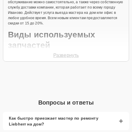
обслуживание можно самостоятельно, а также через собственную
службу доставки компании, которая работает по всему городу
Иваново. Действует услуга выезда мастера на дом или офис в
любое удобное время. Всем новым клиентам предоставляются
скидки от 15 до 20%.
Виды используемых
запчастей
Развернуть
Для ремонта морозильной камеры модели GS 1513 предлагаются
как оригинальные комплектующие бренда Liebherr, так и
качественные аналоги фирменных деталей. Выбор варианта
запчастей или качества аналогичных комплектующих всегда
остается за клиентом.
Как определиться с выбором запчастей:
Если устройство свежей модели и есть планы на
Вопросы и ответы
активное использование устройства дольше
года, рекомендуется выбор оригинальных
запчастей.
Как быстро приезжает мастер по ремонту
+
Liebherr на дом?
При наличии планов в скором времени заменить
устройство на более современное, лучше