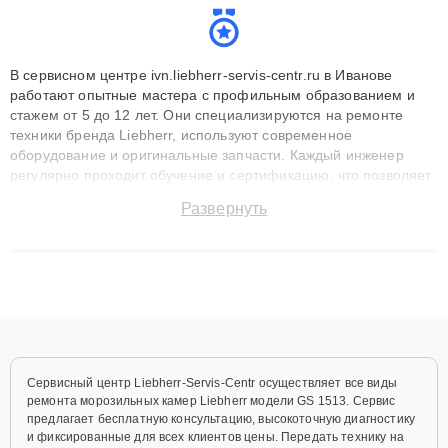
В сервисном центре ivn.liebherr-servis-centr.ru в Иванове
работают опытные мастера с профильным образованием и
стажем от 5 до 12 лет. Они специализируются на ремонте
техники бренда Liebherr, используют современное
оборудование и оригинальные запчасти. Каждый инженер
регулярно проходит обучение и сертификацию, что позволяет
быстро и точноdiagnostikировать поломки и восстанавливать
Развернуть
технику с сохранением гарантии до 3 лет. Наши мастера
решают сложные случаи: от замены матриц и материнских
плат до ремонта после залития и восстановления данных.
Благодаря высокой квалификации и ответственному подходу
клиенты получают быстрый, качественный ремонт и понятные
объяснения по результатам диагностики.
Сервисный центр Liebherr-Servis-Centr осуществляет все виды
ремонта морозильных камер Liebherr модели GS 1513. Сервис
предлагает бесплатную консультацию, высокоточную диагностику
и фиксированные для всех клиентов цены. Передать технику на