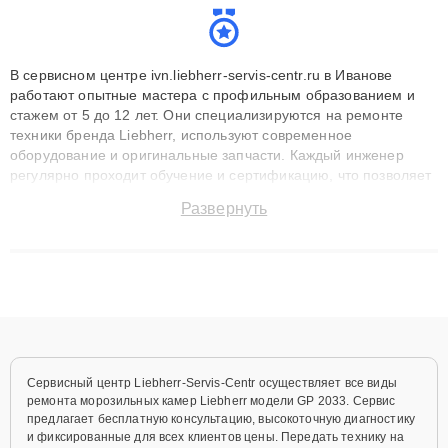
В сервисном центре ivn.liebherr-servis-centr.ru в Иванове
работают опытные мастера с профильным образованием и
стажем от 5 до 12 лет. Они специализируются на ремонте
техники бренда Liebherr, используют современное
оборудование и оригинальные запчасти. Каждый инженер
регулярно проходит обучение и сертификацию, что позволяет
быстро и точноdiagnostikировать поломки и восстанавливать
Развернуть
технику с сохранением гарантии до 3 лет. Наши мастера
решают сложные случаи: от замены матриц и материнских
плат до ремонта после залития и восстановления данных.
Благодаря высокой квалификации и ответственному подходу
клиенты получают быстрый, качественный ремонт и понятные
объяснения по результатам диагностики.
Сервисный центр Liebherr-Servis-Centr осуществляет все виды
ремонта морозильных камер Liebherr модели GP 2033. Сервис
предлагает бесплатную консультацию, высокоточную диагностику
и фиксированные для всех клиентов цены. Передать технику на