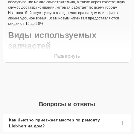
обслуживание можно самостоятельно, а также через собственную
службу доставки компании, которая работает по всему городу
Иваново. Действует услуга выезда мастера на дом или офис в
любое удобное время. Всем новым клиентам предоставляются
скидки от 15 до 20%.
Виды используемых
запчастей
Развернуть
Для ремонта морозильной камеры модели GP 2033 предлагаются
как оригинальные комплектующие бренда Liebherr, так и
качественные аналоги фирменных деталей. Выбор варианта
запчастей или качества аналогичных комплектующих всегда
остается за клиентом.
Как определиться с выбором запчастей:
Если устройство свежей модели и есть планы на
Вопросы и ответы
активное использование устройства дольше
года, рекомендуется выбор оригинальных
запчастей.
Как быстро приезжает мастер по ремонту
+
Liebherr на дом?
При наличии планов в скором времени заменить
устройство на более современное, лучше