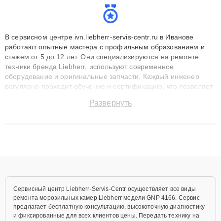
В сервисном центре ivn.liebherr-servis-centr.ru в Иванове
работают опытные мастера с профильным образованием и
стажем от 5 до 12 лет. Они специализируются на ремонте
техники бренда Liebherr, используют современное
оборудование и оригинальные запчасти. Каждый инженер
регулярно проходит обучение и сертификацию, что позволяет
быстро и точноdiagnostikировать поломки и восстанавливать
Развернуть
технику с сохранением гарантии до 3 лет. Наши мастера
решают сложные случаи: от замены матриц и материнских
плат до ремонта после залития и восстановления данных.
Благодаря высокой квалификации и ответственному подходу
клиенты получают быстрый, качественный ремонт и понятные
объяснения по результатам диагностики.
Сервисный центр Liebherr-Servis-Centr осуществляет все виды
ремонта морозильных камер Liebherr модели GNP 4166. Сервис
предлагает бесплатную консультацию, высокоточную диагностику
и фиксированные для всех клиентов цены. Передать технику на