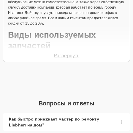
обслуживание можно самостоятельно, а также через собственную
службу доставки компании, которая работает по всему городу
Иваново. Действует услуга выезда мастера на дом или офис в
любое удобное время. Всем новым клиентам предоставляются
скидки от 15 до 20%.
Виды используемых
запчастей
Развернуть
Для ремонта морозильной камеры модели GNP 4166
предлагаются как оригинальные комплектующие бренда Liebherr,
так и качественные аналоги фирменных деталей. Выбор варианта
запчастей или качества аналогичных комплектующих всегда
остается за клиентом.
Как определиться с выбором запчастей:
Если устройство свежей модели и есть планы на
Вопросы и ответы
активное использование устройства дольше
года, рекомендуется выбор оригинальных
запчастей.
Как быстро приезжает мастер по ремонту
+
Liebherr на дом?
При наличии планов в скором времени заменить
устройство на более современное, лучше