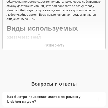
обслуживание можно самостоятельно, а также через собственную
службу доставки компании, которая работает по всему городу
Иваново. Действует услуга выезда мастера на дом или офис в
любое удобное время. Всем новым клиентам предоставляются
скидки от 15 до 20%.
Виды используемых
запчастей
Развернуть
Для ремонта морозильной камеры модели GNP 3656
предлагаются как оригинальные комплектующие бренда Liebherr,
так и качественные аналоги фирменных деталей. Выбор варианта
запчастей или качества аналогичных комплектующих всегда
остается за клиентом.
Как определиться с выбором запчастей:
Если устройство свежей модели и есть планы на
Вопросы и ответы
активное использование устройства дольше
года, рекомендуется выбор оригинальных
запчастей.
Как быстро приезжает мастер по ремонту
+
Liebherr на дом?
При наличии планов в скором времени заменить
устройство на более современное, лучше