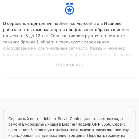
В сервисном центре ivn.liebherr-servis-centr.ru в Иванове
работают опытные мастера с профильным образованием и
стажем от 5 до 12 лет. Они специализируются на ремонте
техники бренда Liebherr, используют современное
оборудование и оригинальные запчасти. Каждый инженер
регулярно проходит обучение и сертификацию, что позволяет
быстро и точноdiagnostikировать поломки и восстанавливать
Развернуть
технику с сохранением гарантии до 3 лет. Наши мастера
решают сложные случаи: от замены матриц и материнских
плат до ремонта после залития и восстановления данных.
Благодаря высокой квалификации и ответственному подходу
клиенты получают быстрый, качественный ремонт и понятные
объяснения по результатам диагностики.
Сервисный центр Liebherr-Servis-Centr осуществляет все виды
ремонта морозильных камер Liebherr модели GNP 3656. Сервис
предлагает бесплатную консультацию, высокоточную диагностику
и фиксированные для всех клиентов цены. Передать технику на