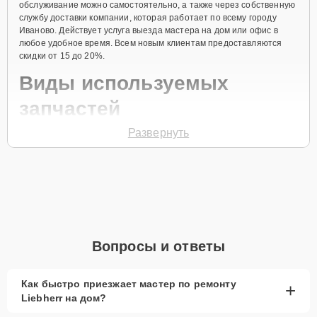
обслуживание можно самостоятельно, а также через собственную
службу доставки компании, которая работает по всему городу
Иваново. Действует услуга выезда мастера на дом или офис в
любое удобное время. Всем новым клиентам предоставляются
скидки от 15 до 20%.
Виды используемых
запчастей
Развернуть
Для ремонта морозильной камеры модели GNP 3255
предлагаются как оригинальные комплектующие бренда Liebherr,
так и качественные аналоги фирменных деталей. Выбор варианта
запчастей или качества аналогичных комплектующих всегда
остается за клиентом.
Как определиться с выбором запчастей:
Если устройство свежей модели и есть планы на
Вопросы и ответы
активное использование устройства дольше
года, рекомендуется выбор оригинальных
запчастей.
Как быстро приезжает мастер по ремонту
+
Liebherr на дом?
При наличии планов в скором времени заменить
устройство на более современное, лучше