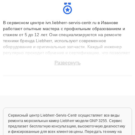
В сервисном центре ivn.liebherr-servis-centr.ru в Иванове
работают опытные мастера с профильным образованием и
стажем от 5 до 12 лет. Они специализируются на ремонте
техники бренда Liebherr, используют современное
оборудование и оригинальные запчасти. Каждый инженер
регулярно проходит обучение и сертификацию, что позволяет
быстро и точноdiagnostikировать поломки и восстанавливать
Развернуть
технику с сохранением гарантии до 3 лет. Наши мастера
решают сложные случаи: от замены матриц и материнских
плат до ремонта после залития и восстановления данных.
Благодаря высокой квалификации и ответственному подходу
клиенты получают быстрый, качественный ремонт и понятные
объяснения по результатам диагностики.
Сервисный центр Liebherr-Servis-Centr осуществляет все виды
ремонта морозильных камер Liebherr модели GNP 3255. Сервис
предлагает бесплатную консультацию, высокоточную диагностику
и фиксированные для всех клиентов цены. Передать технику на