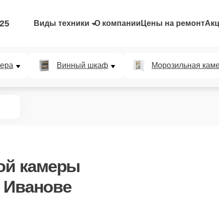
-25
Виды техники
О компании
Цены на ремонт
Ак
мера
Винный шкаф
Морозильная кам
ой камеры
 Иванове