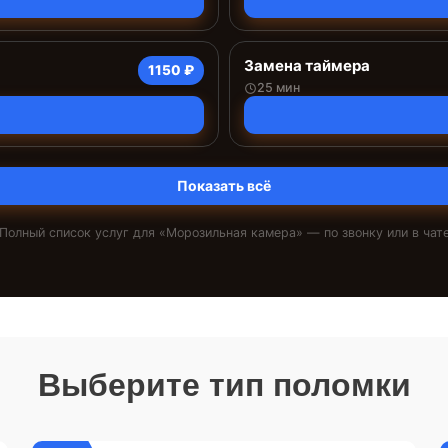
Замена таймера
1150 ₽
25 мин
Показать всё
Полный список услуг для «
Морозильная камера
» — по звонку или в чат
Выберите тип поломки