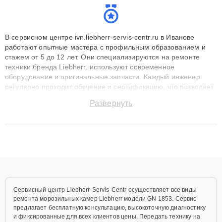
В сервисном центре ivn.liebherr-servis-centr.ru в Иванове
работают опытные мастера с профильным образованием и
стажем от 5 до 12 лет. Они специализируются на ремонте
техники бренда Liebherr, используют современное
оборудование и оригинальные запчасти. Каждый инженер
регулярно проходит обучение и сертификацию, что позволяет
быстро и точноdiagnostikировать поломки и восстанавливать
Развернуть
технику с сохранением гарантии до 3 лет. Наши мастера
решают сложные случаи: от замены матриц и материнских
плат до ремонта после залития и восстановления данных.
Благодаря высокой квалификации и ответственному подходу
клиенты получают быстрый, качественный ремонт и понятные
объяснения по результатам диагностики.
Сервисный центр Liebherr-Servis-Centr осуществляет все виды
ремонта морозильных камер Liebherr модели GN 1853. Сервис
предлагает бесплатную консультацию, высокоточную диагностику
и фиксированные для всех клиентов цены. Передать технику на