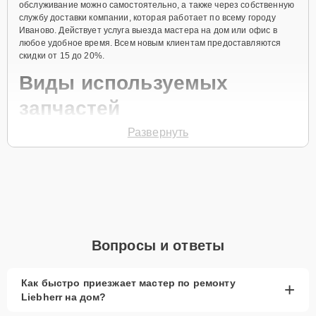
обслуживание можно самостоятельно, а также через собственную
службу доставки компании, которая работает по всему городу
Иваново. Действует услуга выезда мастера на дом или офис в
любое удобное время. Всем новым клиентам предоставляются
скидки от 15 до 20%.
Виды используемых
запчастей
Развернуть
Для ремонта морозильной камеры модели GN 1853 предлагаются
как оригинальные комплектующие бренда Liebherr, так и
качественные аналоги фирменных деталей. Выбор варианта
запчастей или качества аналогичных комплектующих всегда
остается за клиентом.
Как определиться с выбором запчастей:
Если устройство свежей модели и есть планы на
Вопросы и ответы
активное использование устройства дольше
года, рекомендуется выбор оригинальных
запчастей.
Как быстро приезжает мастер по ремонту
+
Liebherr на дом?
При наличии планов в скором времени заменить
устройство на более современное, лучше