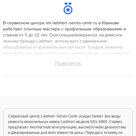
В сервисном центре ivn.liebherr-servis-centr.ru в Иванове
работают опытные мастера с профильным образованием и
стажем от 5 до 12 лет. Они специализируются на ремонте
техники бренда Liebherr, используют современное
оборудование и оригинальные запчасти. Каждый инженер
регулярно проходит обучение и сертификацию, что позволяет
быстро и точноdiagnostikировать поломки и восстанавливать
Развернуть
технику с сохранением гарантии до 3 лет. Наши мастера
решают сложные случаи: от замены матриц и материнских
плат до ремонта после залития и восстановления данных.
Благодаря высокой квалификации и ответственному подходу
клиенты получают быстрый, качественный ремонт и понятные
объяснения по результатам диагностики.
Сервисный центр Liebherr-Servis-Centr осуществляет все виды
ремонта морозильных камер Liebherr модели GGv 5860. Сервис
предлагает бесплатную консультацию, высокоточную диагностику
и фиксированные для всех клиентов цены. Передать технику на