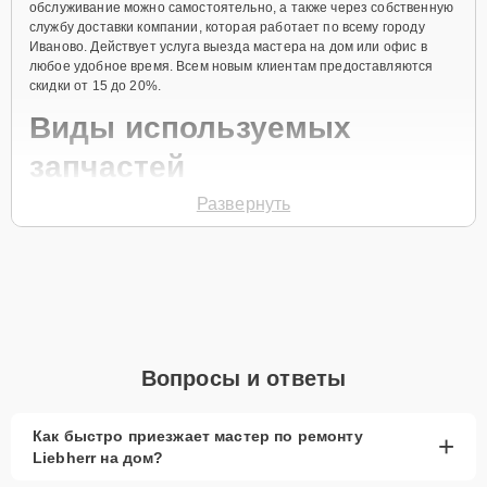
обслуживание можно самостоятельно, а также через собственную
службу доставки компании, которая работает по всему городу
Иваново. Действует услуга выезда мастера на дом или офис в
любое удобное время. Всем новым клиентам предоставляются
скидки от 15 до 20%.
Виды используемых
запчастей
Развернуть
Для ремонта морозильной камеры модели GGv 5860
предлагаются как оригинальные комплектующие бренда Liebherr,
так и качественные аналоги фирменных деталей. Выбор варианта
запчастей или качества аналогичных комплектующих всегда
остается за клиентом.
Как определиться с выбором запчастей:
Если устройство свежей модели и есть планы на
Вопросы и ответы
активное использование устройства дольше
года, рекомендуется выбор оригинальных
запчастей.
Как быстро приезжает мастер по ремонту
+
Liebherr на дом?
При наличии планов в скором времени заменить
устройство на более современное, лучше