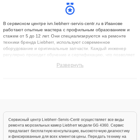
В сервисном центре ivn.liebherr-servis-centr.ru в Иванове
работают опытные мастера с профильным образованием и
стажем от 5 до 12 лет. Они специализируются на ремонте
техники бренда Liebherr, используют современное
оборудование и оригинальные запчасти. Каждый инженер
регулярно проходит обучение и сертификацию, что позволяет
быстро и точноdiagnostikировать поломки и восстанавливать
Развернуть
технику с сохранением гарантии до 3 лет. Наши мастера
решают сложные случаи: от замены матриц и материнских
плат до ремонта после залития и восстановления данных.
Благодаря высокой квалификации и ответственному подходу
клиенты получают быстрый, качественный ремонт и понятные
объяснения по результатам диагностики.
Сервисный центр Liebherr-Servis-Centr осуществляет все виды
ремонта морозильных камер Liebherr модели GG 4360. Сервис
предлагает бесплатную консультацию, высокоточную диагностику
и фиксированные для всех клиентов цены. Передать технику на