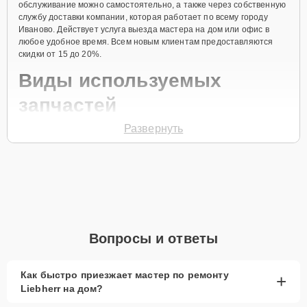
обслуживание можно самостоятельно, а также через собственную
службу доставки компании, которая работает по всему городу
Иваново. Действует услуга выезда мастера на дом или офис в
любое удобное время. Всем новым клиентам предоставляются
скидки от 15 до 20%.
Виды используемых
запчастей
Развернуть
Для ремонта морозильной камеры модели GG 4360 предлагаются
как оригинальные комплектующие бренда Liebherr, так и
качественные аналоги фирменных деталей. Выбор варианта
запчастей или качества аналогичных комплектующих всегда
остается за клиентом.
Как определиться с выбором запчастей:
Если устройство свежей модели и есть планы на
Вопросы и ответы
активное использование устройства дольше
года, рекомендуется выбор оригинальных
запчастей.
Как быстро приезжает мастер по ремонту
+
Liebherr на дом?
При наличии планов в скором времени заменить
устройство на более современное, лучше