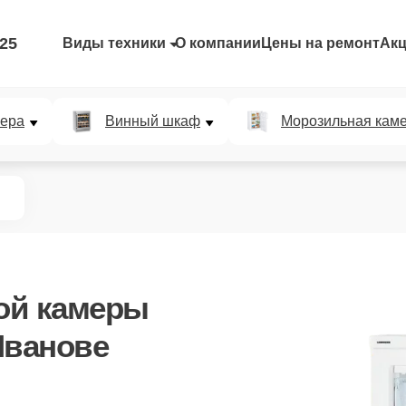
-25
Виды техники
О компании
Цены на ремонт
Ак
мера
Винный шкаф
Морозильная кам
ой камеры
Иванове