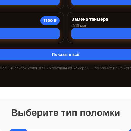
Замена таймера
1150 ₽
15 мин
Показать всё
Полный список услуг для «
Морозильная камера
» — по звонку или в чат
Выберите тип поломки