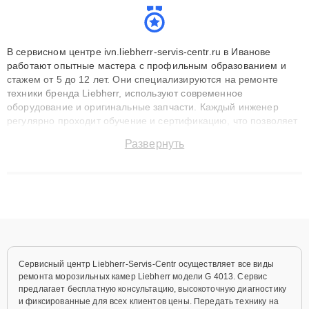
В сервисном центре ivn.liebherr-servis-centr.ru в Иванове
работают опытные мастера с профильным образованием и
стажем от 5 до 12 лет. Они специализируются на ремонте
техники бренда Liebherr, используют современное
оборудование и оригинальные запчасти. Каждый инженер
регулярно проходит обучение и сертификацию, что позволяет
быстро и точноdiagnostikировать поломки и восстанавливать
Развернуть
технику с сохранением гарантии до 3 лет. Наши мастера
решают сложные случаи: от замены матриц и материнских
плат до ремонта после залития и восстановления данных.
Благодаря высокой квалификации и ответственному подходу
клиенты получают быстрый, качественный ремонт и понятные
объяснения по результатам диагностики.
Сервисный центр Liebherr-Servis-Centr осуществляет все виды
ремонта морозильных камер Liebherr модели G 4013. Сервис
предлагает бесплатную консультацию, высокоточную диагностику
и фиксированные для всех клиентов цены. Передать технику на