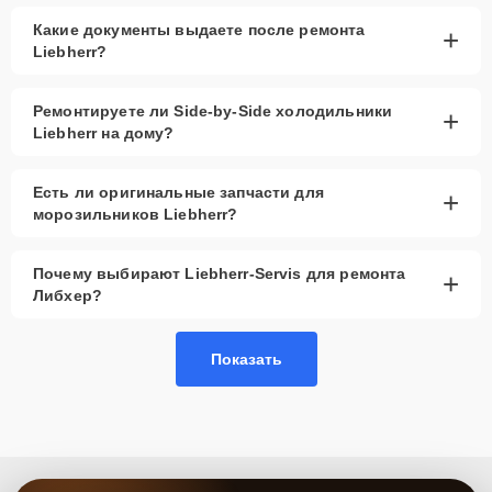
рассмотреть вариант с использованием
Какие документы выдаете после ремонта
+
качественного аналога брендовой детали.
Liebherr?
Так или иначе, при ремонте будут использованы исключительно
высококачественные запчасти, будь это 100% оригинал, или
Ремонтируете ли Side-by-Side холодильники
+
надежные аналоги проверенных и зарекомендовавших себя
Liebherr на дому?
производителей.
Этапы ремонта
Есть ли оригинальные запчасти для
+
морозильников Liebherr?
Для оперативного ремонта вашей техники нужно:
Позвонить по телефону горячей линии или
Почему выбирают Liebherr-Servis для ремонта
+
запросить обратный звонок через Форму заявки
Либхер?
для быстрого уточнения деталей.
Привезти устройство в ближайший центр или
передать аппарат курьеру службы доставки,
Показать
дождаться результатов диагностики и принять
решение.
Дождаться оповещения о готовности и забрать
устройство самостоятельно или воспользоваться
курьерской доставкой.