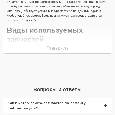
обслуживание можно самостоятельно, а также через собственную
службу доставки компании, которая работает по всему городу
Иваново. Действует услуга выезда мастера на дом или офис в
любое удобное время. Всем новым клиентам предоставляются
скидки от 15 до 20%.
Виды используемых
запчастей
Развернуть
Для ремонта морозильной камеры модели G 4013 предлагаются
как оригинальные комплектующие бренда Liebherr, так и
качественные аналоги фирменных деталей. Выбор варианта
запчастей или качества аналогичных комплектующих всегда
остается за клиентом.
Как определиться с выбором запчастей:
Если устройство свежей модели и есть планы на
Вопросы и ответы
активное использование устройства дольше
года, рекомендуется выбор оригинальных
запчастей.
Как быстро приезжает мастер по ремонту
+
Liebherr на дом?
При наличии планов в скором времени заменить
устройство на более современное, лучше