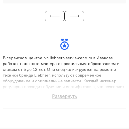
В сервисном центре ivn.liebherr-servis-centr.ru в Иванове
работают опытные мастера с профильным образованием и
стажем от 5 до 12 лет. Они специализируются на ремонте
техники бренда Liebherr, используют современное
оборудование и оригинальные запчасти. Каждый инженер
регулярно проходит обучение и сертификацию, что позволяет
быстро и точноdiagnostikировать поломки и восстанавливать
Развернуть
технику с сохранением гарантии до 3 лет. Наши мастера
решают сложные случаи: от замены матриц и материнских
плат до ремонта после залития и восстановления данных.
Благодаря высокой квалификации и ответственному подходу
клиенты получают быстрый, качественный ремонт и понятные
объяснения по результатам диагностики.