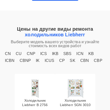
Цены на другие виды ремонта
холодильников Liebherr
Выберите модель вашего устройства и узнайте
стоимость всех видов работ
CN
CU
CNP
ICS
IKB
SBS
ICN
KB
ICBN
CBNP
IK
ICUS
CP
SK
CBN
CBP
Холодильник
Холодильник
Liebherr B 2756
Liebherr SGN 3010