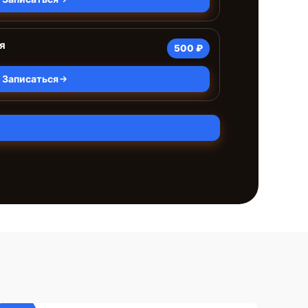
я
500 ₽
Записаться