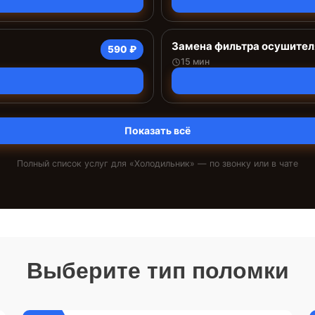
Замена фильтра осушител
590 ₽
15 мин
Показать всё
Полный список услуг для «
Холодильник
» — по звонку или в чате
Выберите тип поломки