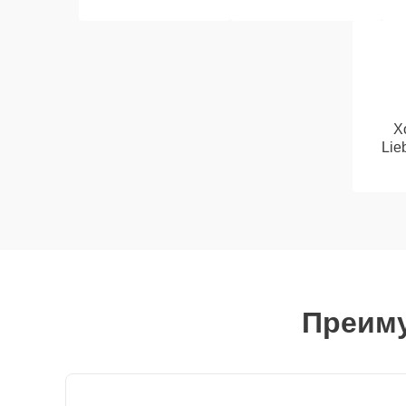
Х
Lie
Преиму