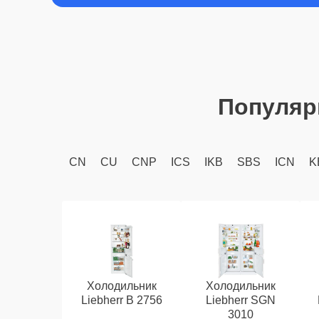
Популяр
CN
CU
CNP
ICS
IKB
SBS
ICN
K
Холодильник
Холодильник
Liebherr B 2756
Liebherr SGN
3010