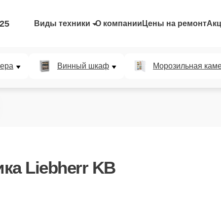
-25
Виды техники
О компании
Цены на ремонт
Ак
мера
Винный шкаф
Морозильная кам
ка Liebherr KB