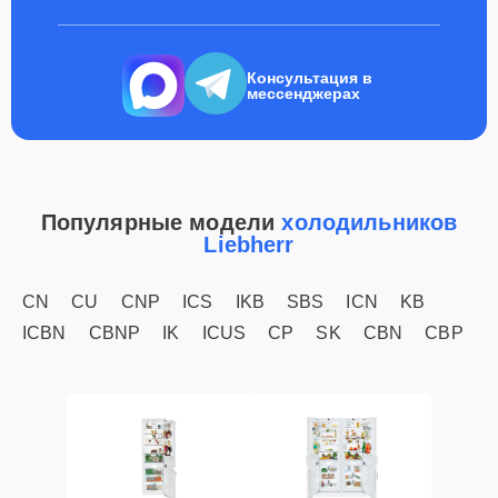
Консультация в
мессенджерах
Популярные модели
холодильников
Liebherr
CN
CU
CNP
ICS
IKB
SBS
ICN
KB
ICBN
CBNP
IK
ICUS
CP
SK
CBN
CBP