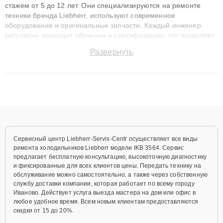
стажем от 5 до 12 лет. Они специализируются на ремонте
техники бренда Liebherr, используют современное
оборудование и оригинальные запчасти. Каждый инженер
регулярно проходит обучение и сертификацию, что позволяет
быстро и точноdiagnostikировать поломки и восстанавливать
Развернуть
технику с сохранением гарантии до 3 лет. Наши мастера
решают сложные случаи: от замены матриц и материнских
плат до ремонта после залития и восстановления данных.
Благодаря высокой квалификации и ответственному подходу
клиенты получают быстрый, качественный ремонт и понятные
объяснения по результатам диагностики.
Сервисный центр Liebherr-Servis-Centr осуществляет все виды
ремонта холодильников Liebherr модели IKB 3564. Сервис
предлагает бесплатную консультацию, высокоточную диагностику
и фиксированные для всех клиентов цены. Передать технику на
обслуживание можно самостоятельно, а также через собственную
службу доставки компании, которая работает по всему городу
Иваново. Действует услуга выезда мастера на дом или офис в
любое удобное время. Всем новым клиентам предоставляются
скидки от 15 до 20%.