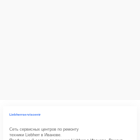
ответственность за сохранность техники и безопасность личных
данных на ремонтируемых устройствах клиентов, в соответствии с
действующим законодательством Российской Федерации.
Как начать ремонт
Для запуска процесса ремонта холодильника Liebherr IKB 3564
нужно просто оставить
Заявку на сайте
или позвонить телефону
горячей линии: +7 (800) 100-91-25. Наши специалисты оперативно
проконсультируют по всем необходимым вопросам, запишут на
диагностику, подскажут с вариантами курьерской доставки или
оформят выезд мастера в удобное время и место.
Liebherrserviscentr
Сеть сервисных центров по ремонту
техники Liebherr в Иванове.