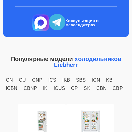
Консультация в
мессенджерах
Популярные модели
холодильников
Liebherr
CN
CU
CNP
ICS
IKB
SBS
ICN
KB
ICBN
CBNP
IK
ICUS
CP
SK
CBN
CBP