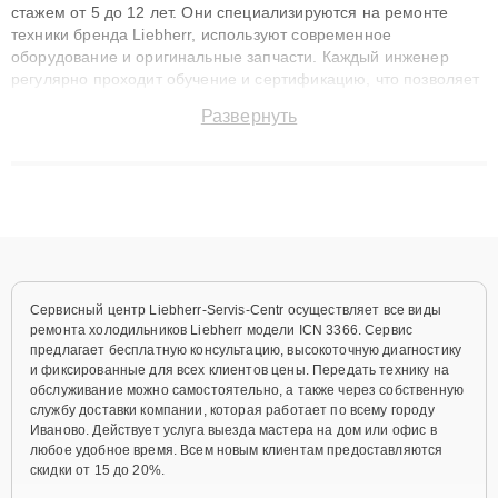
стажем от 5 до 12 лет. Они специализируются на ремонте
техники бренда Liebherr, используют современное
оборудование и оригинальные запчасти. Каждый инженер
регулярно проходит обучение и сертификацию, что позволяет
быстро и точноdiagnostikировать поломки и восстанавливать
Развернуть
технику с сохранением гарантии до 3 лет. Наши мастера
решают сложные случаи: от замены матриц и материнских
плат до ремонта после залития и восстановления данных.
Благодаря высокой квалификации и ответственному подходу
клиенты получают быстрый, качественный ремонт и понятные
объяснения по результатам диагностики.
Сервисный центр Liebherr-Servis-Centr осуществляет все виды
ремонта холодильников Liebherr модели ICN 3366. Сервис
предлагает бесплатную консультацию, высокоточную диагностику
и фиксированные для всех клиентов цены. Передать технику на
обслуживание можно самостоятельно, а также через собственную
службу доставки компании, которая работает по всему городу
Иваново. Действует услуга выезда мастера на дом или офис в
любое удобное время. Всем новым клиентам предоставляются
скидки от 15 до 20%.