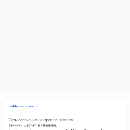
ответственность за сохранность техники и безопасность личных
данных на ремонтируемых устройствах клиентов, в соответствии с
действующим законодательством Российской Федерации.
Как начать ремонт
Для запуска процесса ремонта холодильника Liebherr ICN 3366
нужно просто оставить
Заявку на сайте
или позвонить телефону
горячей линии: +7 (800) 100-91-25. Наши специалисты оперативно
проконсультируют по всем необходимым вопросам, запишут на
диагностику, подскажут с вариантами курьерской доставки или
оформят выезд мастера в удобное время и место.
Liebherrserviscentr
Сеть сервисных центров по ремонту
техники Liebherr в Иванове.