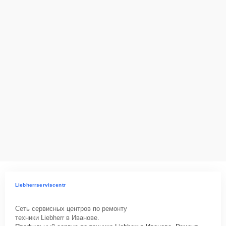
ответственность за сохранность техники и безопасность личных
данных на ремонтируемых устройствах клиентов, в соответствии с
действующим законодательством Российской Федерации.
Как начать ремонт
Для запуска процесса ремонта холодильника Liebherr CUef 2915
нужно просто оставить
Заявку на сайте
или позвонить телефону
горячей линии: +7 (800) 100-91-25. Наши специалисты оперативно
проконсультируют по всем необходимым вопросам, запишут на
диагностику, подскажут с вариантами курьерской доставки или
оформят выезд мастера в удобное время и место.
Liebherrserviscentr
Сеть сервисных центров по ремонту
техники Liebherr в Иванове.