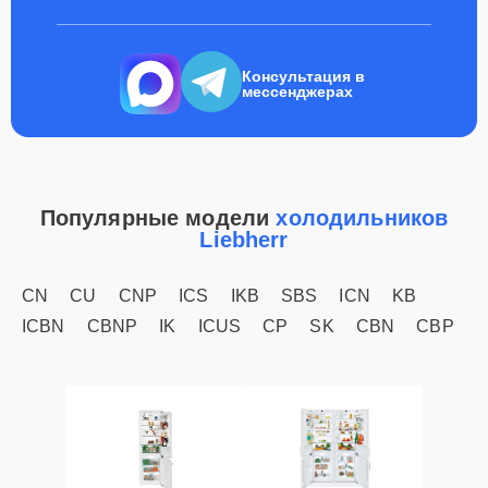
Консультация в
мессенджерах
Популярные модели
холодильников
Liebherr
CN
CU
CNP
ICS
IKB
SBS
ICN
KB
ICBN
CBNP
IK
ICUS
CP
SK
CBN
CBP