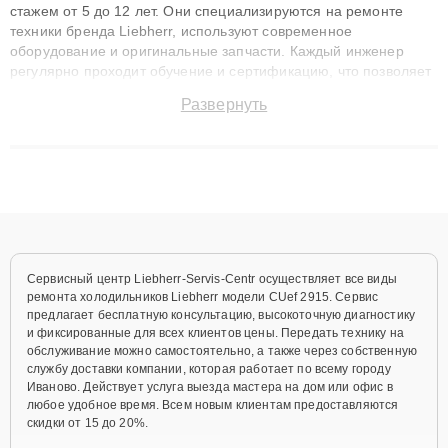
стажем от 5 до 12 лет. Они специализируются на ремонте
техники бренда Liebherr, используют современное
оборудование и оригинальные запчасти. Каждый инженер
регулярно проходит обучение и сертификацию, что позволяет
быстро и точноdiagnostikировать поломки и восстанавливать
Развернуть
технику с сохранением гарантии до 3 лет. Наши мастера
решают сложные случаи: от замены матриц и материнских
плат до ремонта после залития и восстановления данных.
Благодаря высокой квалификации и ответственному подходу
клиенты получают быстрый, качественный ремонт и понятные
объяснения по результатам диагностики.
Сервисный центр Liebherr-Servis-Centr осуществляет все виды
ремонта холодильников Liebherr модели CUef 2915. Сервис
предлагает бесплатную консультацию, высокоточную диагностику
и фиксированные для всех клиентов цены. Передать технику на
обслуживание можно самостоятельно, а также через собственную
службу доставки компании, которая работает по всему городу
Иваново. Действует услуга выезда мастера на дом или офис в
любое удобное время. Всем новым клиентам предоставляются
скидки от 15 до 20%.