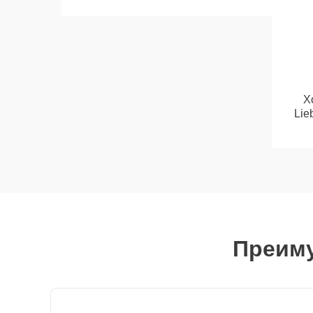
Х
Lie
Преиму