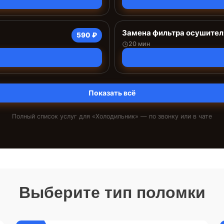
Замена фильтра осушител
590 ₽
20 мин
Показать всё
Полный список услуг для «
Холодильник
» — по звонку или в чате
Выберите тип поломки