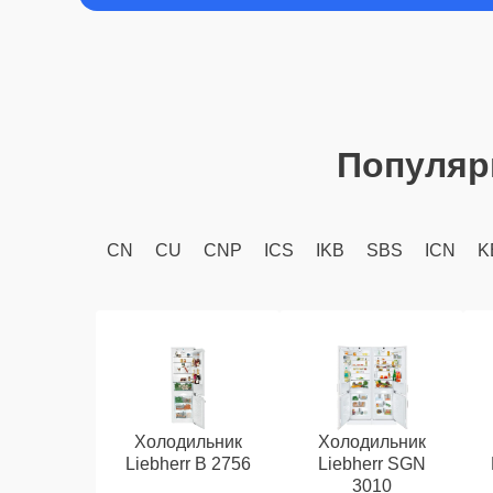
Популяр
CN
CU
CNP
ICS
IKB
SBS
ICN
K
Холодильник
Холодильник
Liebherr B 2756
Liebherr SGN
3010