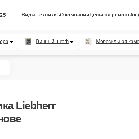
-25
Виды техники
О компании
Цены на ремонт
Ак
мера
Винный шкаф
Морозильная кам
ка Liebherr
нове