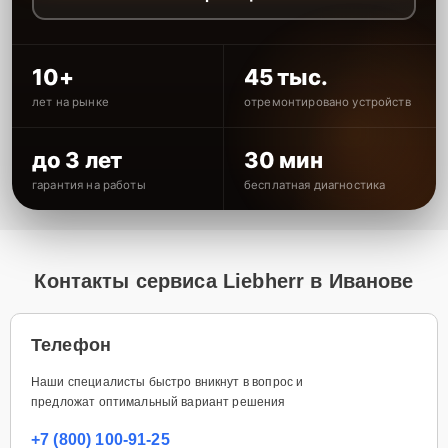
10+
45 тыс.
лет на рынке
отремонтировано устройств
до 3 лет
30 мин
гарантия на работы
бесплатная диагностика
Контакты сервиса Liebherr в Иванове
Телефон
Наши специалисты быстро вникнут в вопрос и
предложат оптимальный вариант решения
+7 (800) 100-91-25