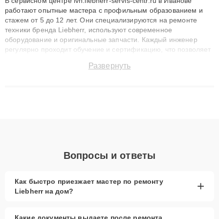
В сервисном центре ivn.liebherr-servis-centr.ru в Иванове
работают опытные мастера с профильным образованием и
стажем от 5 до 12 лет. Они специализируются на ремонте
техники бренда Liebherr, используют современное
оборудование и оригинальные запчасти. Каждый инженер
регулярно проходит обучение и сертификацию, что позволяет
быстро и точноdiagnostikировать поломки и восстанавливать
Развернуть
технику с сохранением гарантии до 3 лет. Наши мастера
решают сложные случаи: от замены матриц и материнских
плат до ремонта после залития и восстановления данных.
Благодаря высокой квалификации и ответственному подходу
клиенты получают быстрый, качественный ремонт и понятные
объяснения по результатам диагностики.
Вопросы и ответы
Как быстро приезжает мастер по ремонту
+
Liebherr на дом?
Какие документы выдаете после ремонта