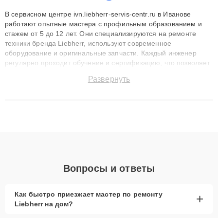
В сервисном центре ivn.liebherr-servis-centr.ru в Иванове
работают опытные мастера с профильным образованием и
стажем от 5 до 12 лет. Они специализируются на ремонте
техники бренда Liebherr, используют современное
оборудование и оригинальные запчасти. Каждый инженер
регулярно проходит обучение и сертификацию, что позволяет
быстро и точноdiagnostikировать поломки и восстанавливать
Развернуть
технику с сохранением гарантии до 3 лет. Наши мастера
решают сложные случаи: от замены матриц и материнских
плат до ремонта после залития и восстановления данных.
Благодаря высокой квалификации и ответственному подходу
клиенты получают быстрый, качественный ремонт и понятные
объяснения по результатам диагностики.
Вопросы и ответы
Как быстро приезжает мастер по ремонту
+
Liebherr на дом?