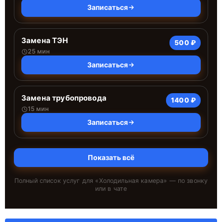
Записаться
Замена ТЭН
500 ₽
25 мин
Записаться
Замена трубопровода
1400 ₽
15 мин
Записаться
Показать всё
Полный список услуг для «
Холодильная камера
» — по звонку
или в чате